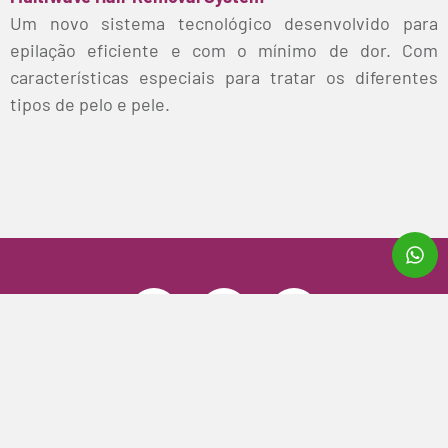
Um novo sistema tecnológico desenvolvido para
epilação eficiente e com o mínimo de dor. Com
características especiais para tratar os diferentes
tipos de pelo e pele.
Office Center – R. Visc. de Pirajá, 407 – Sala 304 – Ipanema, Rio
de Janeiro – RJ,
Designed by Impress Branding